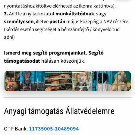
nyomtatáshoz kitöltve elérheted az ikonra kattintva).
3.
Add le a nyilatkozatot
munkáltatódnak
, vagy
személyesen
, illetve
postán
május közepéig a NAV részére.
(kérdés esetén segítséget a bérszámfejtő / könyvelő tud
adni)
Ismerd meg segítő programjainkat. Segítő
támogatásodat
hálásan köszönjük!
Anyagi támogatás Állatvédelemre
OTP Bank:
11735005-20489094