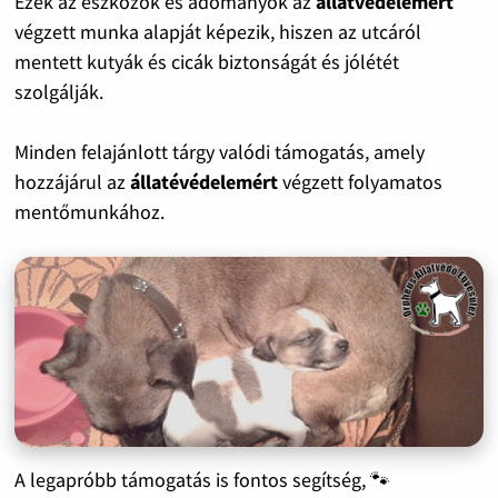
Ezek az eszközök és adományok az
állatvédelemért
végzett munka alapját képezik, hiszen az utcáról
mentett kutyák és cicák biztonságát és jólétét
szolgálják.
Minden felajánlott tárgy valódi támogatás, amely
hozzájárul az
állatévédelemért
végzett folyamatos
mentőmunkához.
A legapróbb támogatás is fontos segítség, 🐾