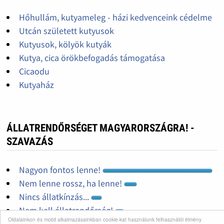
Hőhullám, kutyameleg - házi kedvenceink cédelme
Utcán született kutyusok
Kutyusok, kölyök kutyák
Kutya, cica örökbefogadás támogatása
Cicaodu
Kutyaház
ÁLLATRENDŐRSÉGET MAGYARORSZÁGRA! -
SZAVAZÁS
Nagyon fontos lenne!
Nem lenne rossz, ha lenne!
Nincs állatkínzás...
Nem kell állatrendőrség!
Oldalainkon és mobil alkalmazásainkban cookie-kat használunk felhasználói élmény
Nem tudom mi ez az egész!