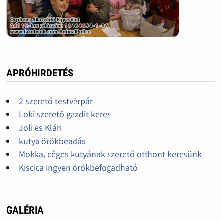
APRÓHIRDETÉS
2 szerető testvérpár
Loki szerető gazdit keres
Joli es Klári
kutya örökbeadás
Mokka, céges kutyának szerető otthont keresünk
Kiscica ingyen örökbefogadható
GALÉRIA