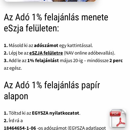
Az Adó 1% felajánlás menete
eSzja felületen:
1.
Másold ki az
adószámot
egy kattintással.
2.
Lépj be az
eSZJA felületre
(NAV online adóbevallás).
3.
Add le az
1% felajánlást
május 20-ig – mindössze
2 perc
az egész.
Az Adó 1% felajánlás papír
alapon
1.
Töltsd ki az
EGYSZA nyilatkozatot
.
2.
Írd rá a
18464654-1-06
-os adószámot (EGYSZA adatlapot