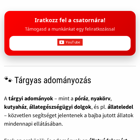
Iratkozz fel a csatornára!
Támogasd a munkánkat egy feliratkozással
🐾 Tárgyas adományozás
A
tárgyi adományok
– mint a
póráz
,
nyakörv
,
kutyaház
,
állategészségügyi dolgok
, és pl.
állateledel
– közvetlen segítséget jelentenek a bajba jutott állatok
mindennapi ellátásában.