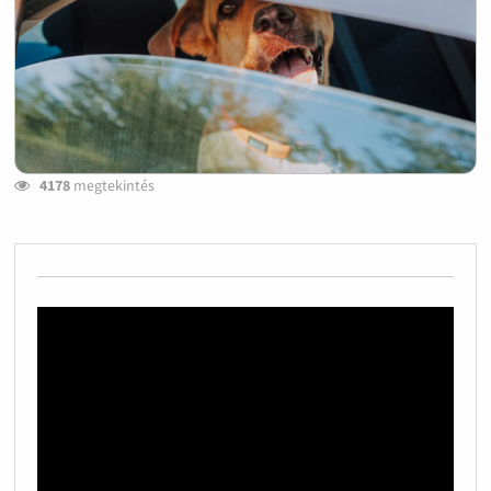
4178
megtekintés