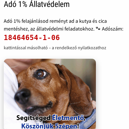
Adó 1% Állatvédelem
Adó 1% felajánlásod reményt ad a kutya és cica
mentéshez, az állatvédelmi feladatokhoz. 🐾 Adószám:
18464654-1-06
kattintással másolható – a rendelkező nyilatkozathoz