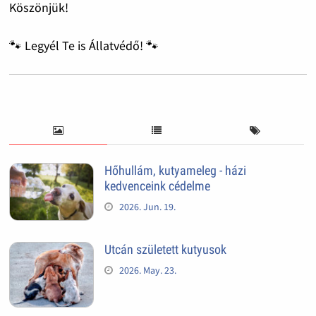
Köszönjük!
🐾 Legyél Te is Állatvédő! 🐾
Hőhullám, kutyameleg - házi
kedvenceink cédelme
2026. Jun. 19.
Utcán született kutyusok
2026. May. 23.