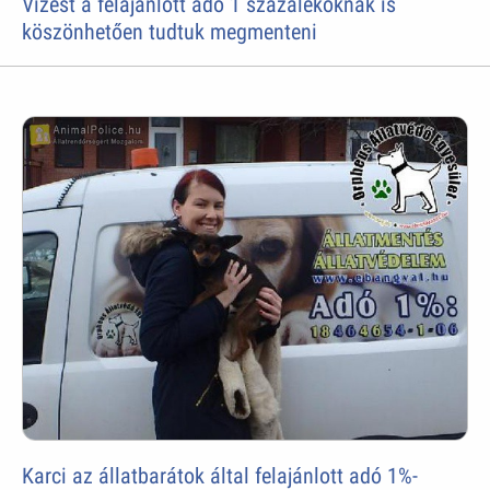
Vizest a felajánlott adó 1 százalékoknak is
köszönhetően tudtuk megmenteni
Karci az állatbarátok által felajánlott adó 1%-