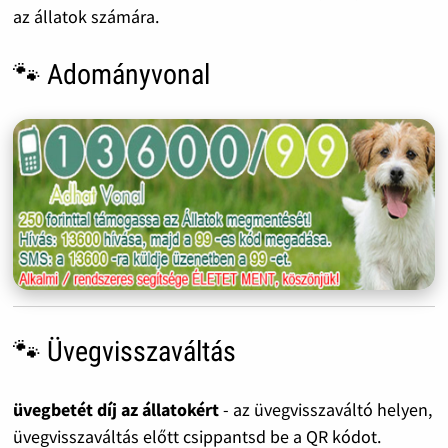
az állatok számára.
🐾 Adományvonal
🐾 Üvegvisszaváltás
üvegbetét díj az állatokért
- az üvegvisszaváltó helyen,
üvegvisszaváltás előtt csippantsd be a QR kódot.