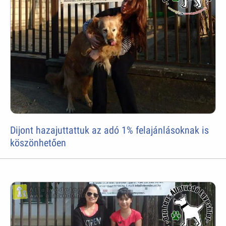
Dijont hazajuttattuk az adó 1% felajánlásoknak is
köszönhetően