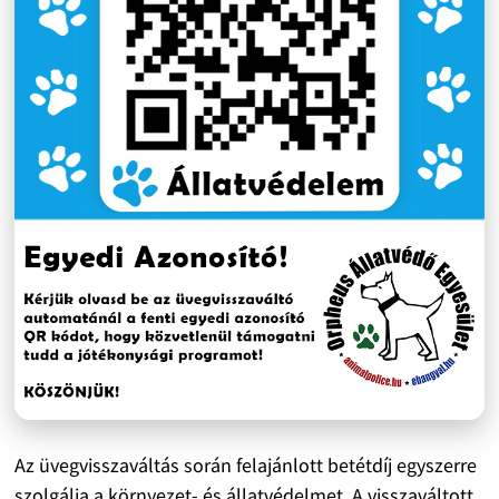
Az üvegvisszaváltás során felajánlott betétdíj egyszerre
szolgálja a környezet- és állatvédelmet. A visszaváltott