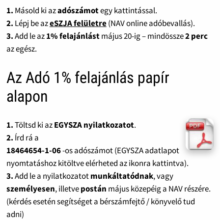
1.
Másold ki az
adószámot
egy kattintással.
2.
Lépj be az
eSZJA felületre
(NAV online adóbevallás).
3.
Add le az
1% felajánlást
május 20-ig – mindössze
2 perc
az egész.
Az Adó 1% felajánlás papír
alapon
1.
Töltsd ki az
EGYSZA nyilatkozatot
.
2.
Írd rá a
18464654-1-06
-os adószámot (EGYSZA adatlapot
nyomtatáshoz kitöltve elérheted az ikonra kattintva).
3.
Add le a nyilatkozatot
munkáltatódnak
, vagy
személyesen
, illetve
postán
május közepéig a NAV részére.
(kérdés esetén segítséget a bérszámfejtő / könyvelő tud
adni)