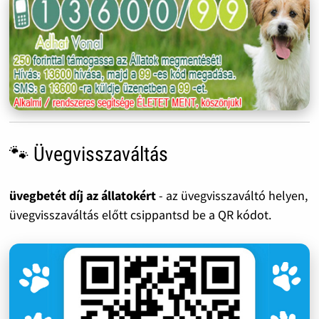
🐾 Üvegvisszaváltás
üvegbetét díj az állatokért
- az üvegvisszaváltó helyen,
üvegvisszaváltás előtt csippantsd be a QR kódot.