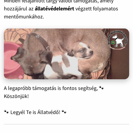
Minden felajánlott tárgy valódi támogatás, amely
hozzájárul az
állatévédelemért
végzett folyamatos
mentőmunkához.
A legapróbb támogatás is fontos segítség, 🐾
Köszönjük!
🐾 Legyél Te is Állatvédő! 🐾