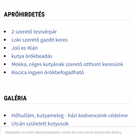
APRÓHIRDETÉS
2 szerető testvérpár
Loki szerető gazdit keres
Joli es Klári
kutya örökbeadás
Mokka, céges kutyának szerető otthont keresünk
Kiscica ingyen örökbefogadható
GALÉRIA
Hőhullám, kutyameleg - házi kedvenceink cédelme
Utcán született kutyusok
Kutyusok, kölyök kutyák
Oldalainkon és mobil alkalmazásainkban cookie-kat használunk felhasználói élmény