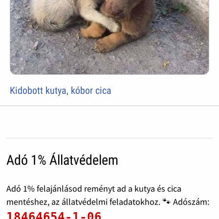
Kidobott kutya, kóbor cica
Adó 1% Állatvédelem
Adó 1% felajánlásod reményt ad a kutya és cica
mentéshez, az állatvédelmi feladatokhoz. 🐾 Adószám:
18464654-1-06