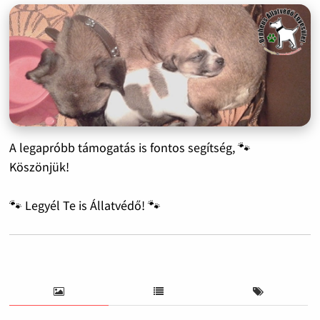
A legapróbb támogatás is fontos segítség, 🐾
Köszönjük!
🐾 Legyél Te is Állatvédő! 🐾