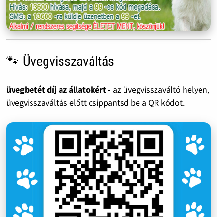
🐾 Üvegvisszaváltás
üvegbetét díj az állatokért
- az üvegvisszaváltó helyen,
üvegvisszaváltás előtt csippantsd be a QR kódot.