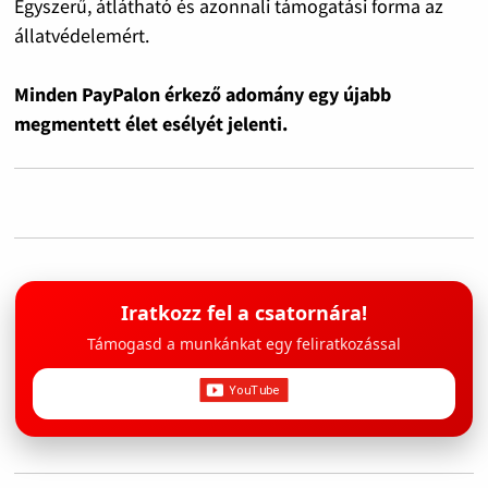
Egyszerű, átlátható és azonnali támogatási forma az
állatvédelemért.
Minden PayPalon érkező adomány egy újabb
megmentett élet esélyét jelenti.
Iratkozz fel a csatornára!
Támogasd a munkánkat egy feliratkozással