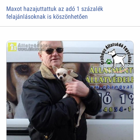
Maxot hazajuttattuk az adó 1 százalék
felajánlásoknak is köszönhetően