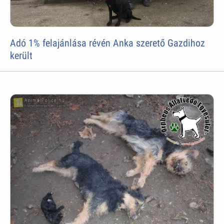
Adó 1% felajánlása révén Anka szerető Gazdihoz
került