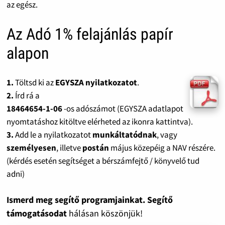
az egész.
Az Adó 1% felajánlás papír
alapon
1.
Töltsd ki az
EGYSZA nyilatkozatot
.
2.
Írd rá a
18464654-1-06
-os adószámot (EGYSZA adatlapot
nyomtatáshoz kitöltve elérheted az ikonra kattintva).
3.
Add le a nyilatkozatot
munkáltatódnak
, vagy
személyesen
, illetve
postán
május közepéig a NAV részére.
(kérdés esetén segítséget a bérszámfejtő / könyvelő tud
adni)
Ismerd meg segítő programjainkat. Segítő
támogatásodat
hálásan köszönjük!