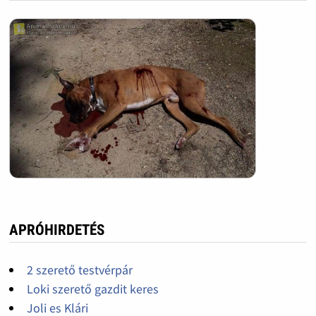
APRÓHIRDETÉS
2 szerető testvérpár
Loki szerető gazdit keres
Joli es Klári