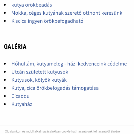
kutya örökbeadás
Mokka, céges kutyának szerető otthont keresünk
Kiscica ingyen örökbefogadható
GALÉRIA
Hőhullám, kutyameleg - házi kedvenceink cédelme
Utcán született kutyusok
Kutyusok, kölyök kutyák
Kutya, cica örökbefogadás támogatása
Cicaodu
Kutyaház
ÁLLATRENDŐRSÉGET MAGYARORSZÁGRA! -
Oldalainkon és mobil alkalmazásainkban cookie-kat használunk felhasználói élmény