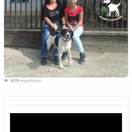
9170
megtekintés