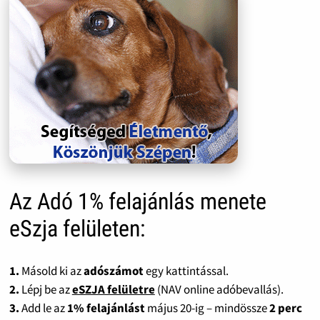
Az Adó 1% felajánlás menete
eSzja felületen:
1.
Másold ki az
adószámot
egy kattintással.
2.
Lépj be az
eSZJA felületre
(NAV online adóbevallás).
3.
Add le az
1% felajánlást
május 20-ig – mindössze
2 perc