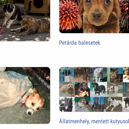
Petárda balesetek
Állatmenhely, mentett kutyuso