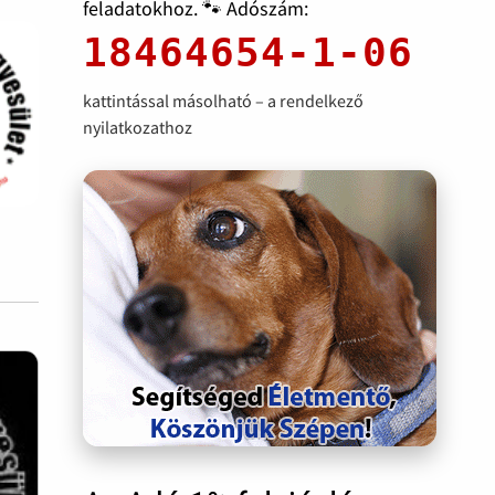
feladatokhoz. 🐾 Adószám:
18464654-1-06
kattintással másolható – a rendelkező
nyilatkozathoz