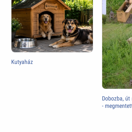
Kutyaház
Dobozba, út s
- megmentet