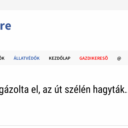
re
ÓK
ÁLLATVÉDŐK
KEZDŐLAP
GAZDIKERESÕ
@
ázolta el, az út szélén hagyták.