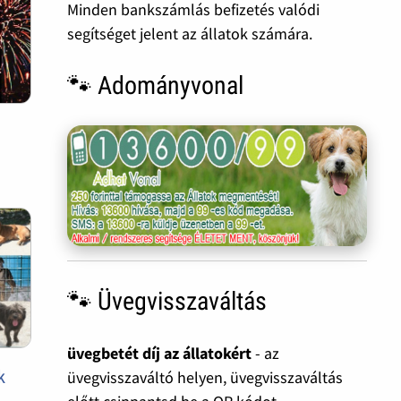
Minden bankszámlás befizetés valódi
segítséget jelent az állatok számára.
🐾 Adományvonal
🐾 Üvegvisszaváltás
üvegbetét díj az állatokért
- az
k
üvegvisszaváltó helyen, üvegvisszaváltás