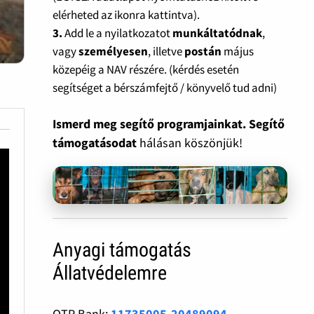
elérheted az ikonra kattintva).
3.
Add le a nyilatkozatot
munkáltatódnak
,
vagy
személyesen
, illetve
postán
május
közepéig a NAV részére. (kérdés esetén
segítséget a bérszámfejtő / könyvelő tud adni)
Ismerd meg segítő programjainkat. Segítő
támogatásodat
hálásan köszönjük!
Anyagi támogatás
Állatvédelemre
OTP Bank:
11735005-20489094