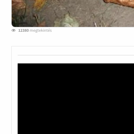
12380
megtekintés