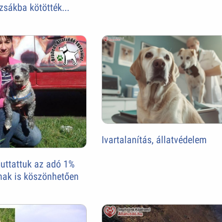
zsákba kötötték...
Ivartalanítás, állatvédelem
uttattuk az adó 1%
nak is köszönhetően