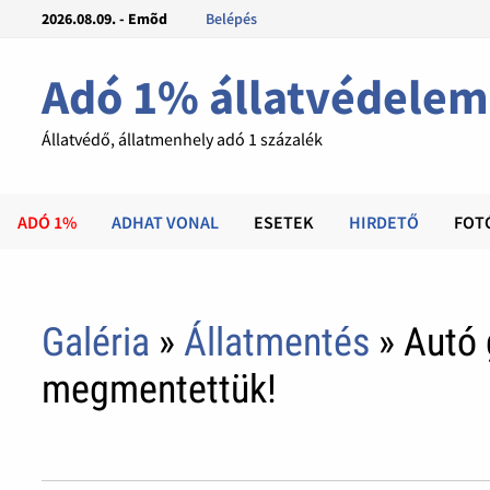
2026.08.09. - Emõd
Belépés
Adó 1% állatvédelem
Állatvédő, állatmenhely adó 1 százalék
ADÓ 1%
ADHAT VONAL
ESETEK
HIRDETŐ
FOT
Galéria
»
Állatmentés
» Autó g
megmentettük!