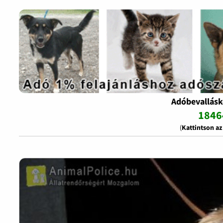
Adóbevallásk
1846
(
Kattintson a