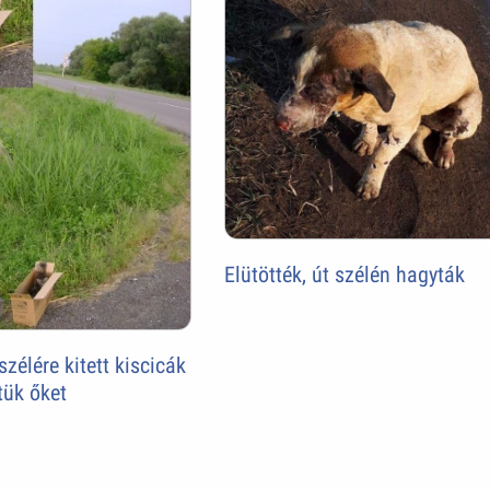
Elütötték, út szélén hagyták
zélére kitett kiscicák
tük őket