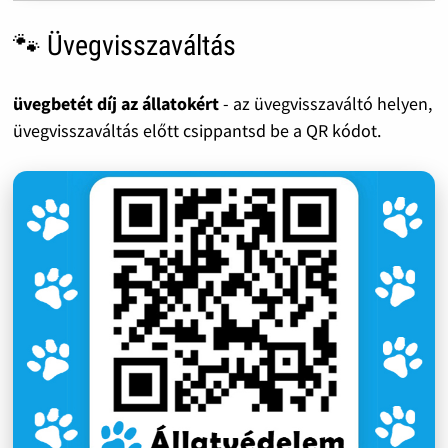
🐾 Üvegvisszaváltás
üvegbetét díj az állatokért
- az üvegvisszaváltó helyen,
üvegvisszaváltás előtt csippantsd be a QR kódot.