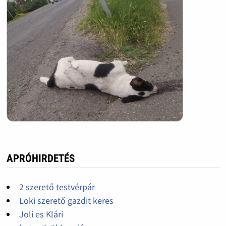
APRÓHIRDETÉS
2 szerető testvérpár
Loki szerető gazdit keres
Joli es Klári