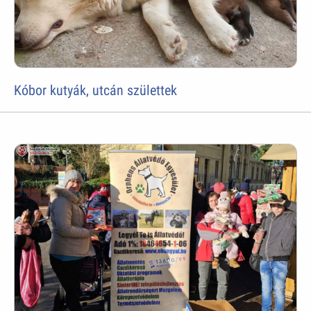
Kóbor kutyák, utcán születtek