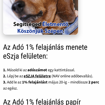
Az Adó 1% felajánlás menete
eSzja felületen:
1.
Másold ki az
adószámot
egy kattintással.
2.
Lépj be az
eSZJA felületre
(NAV online adóbevallás).
3.
Add le az
1% felajánlást
május 20-ig – mindössze
2 perc
az egész.
Az Adó 1% felajánlás papír