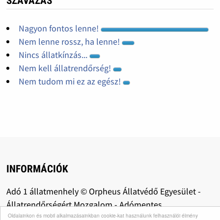
SZAVAZÁS
Nagyon fontos lenne!
Nem lenne rossz, ha lenne!
Nincs állatkínzás...
Nem kell állatrendőrség!
Nem tudom mi ez az egész!
INFORMÁCIÓK
Adó 1 állatmenhely © Orpheus Állatvédő Egyesület -
Állatrendőrségért Mozgalom - Adómentes
Oldalainkon és mobil alkalmazásainkban cookie-kat használunk felhasználói élmény
adománygyűjtés: közhasznú szervezetként az