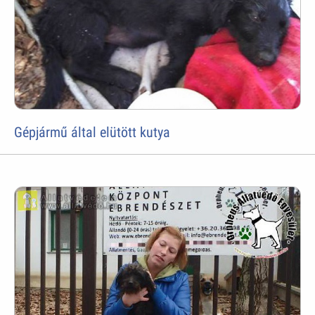
Gépjármű által elütött kutya