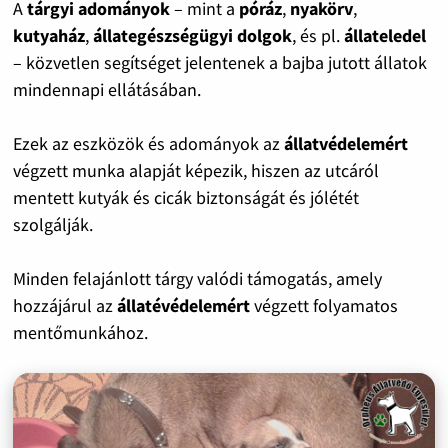
A
tárgyi adományok
– mint a
póráz
,
nyakörv
,
kutyaház
,
állategészségügyi dolgok
, és pl.
állateledel
– közvetlen segítséget jelentenek a bajba jutott állatok
mindennapi ellátásában.
Ezek az eszközök és adományok az
állatvédelemért
végzett munka alapját képezik, hiszen az utcáról
mentett kutyák és cicák biztonságát és jólétét
szolgálják.
Minden felajánlott tárgy valódi támogatás, amely
hozzájárul az
állatévédelemért
végzett folyamatos
mentőmunkához.