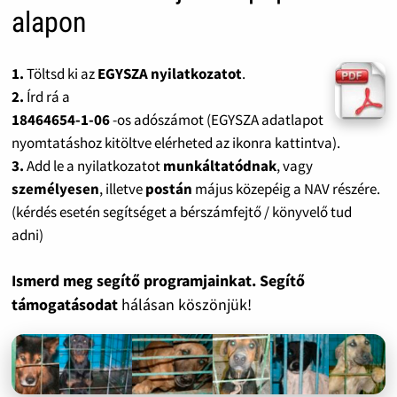
alapon
1.
Töltsd ki az
EGYSZA nyilatkozatot
.
2.
Írd rá a
18464654-1-06
-os adószámot (EGYSZA adatlapot
nyomtatáshoz kitöltve elérheted az ikonra kattintva).
3.
Add le a nyilatkozatot
munkáltatódnak
, vagy
személyesen
, illetve
postán
május közepéig a NAV részére.
(kérdés esetén segítséget a bérszámfejtő / könyvelő tud
adni)
Ismerd meg segítő programjainkat. Segítő
támogatásodat
hálásan köszönjük!