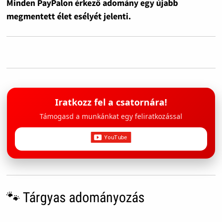
Minden PayPalon érkező adomány egy újabb
megmentett élet esélyét jelenti.
Iratkozz fel a csatornára!
Támogasd a munkánkat egy feliratkozással
🐾 Tárgyas adományozás