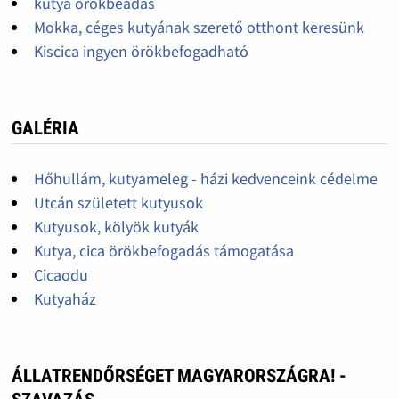
kutya örökbeadás
Mokka, céges kutyának szerető otthont keresünk
Kiscica ingyen örökbefogadható
GALÉRIA
Hőhullám, kutyameleg - házi kedvenceink cédelme
Utcán született kutyusok
Kutyusok, kölyök kutyák
Kutya, cica örökbefogadás támogatása
Cicaodu
Kutyaház
ÁLLATRENDŐRSÉGET MAGYARORSZÁGRA! -