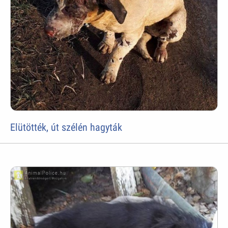
Elütötték, út szélén hagyták