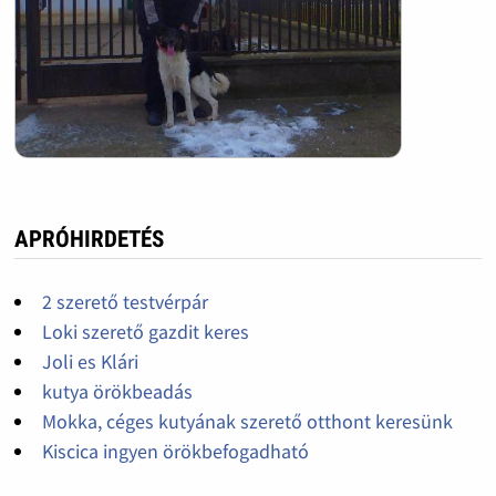
APRÓHIRDETÉS
2 szerető testvérpár
Loki szerető gazdit keres
Joli es Klári
kutya örökbeadás
Mokka, céges kutyának szerető otthont keresünk
Kiscica ingyen örökbefogadható