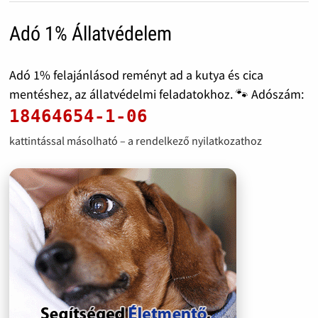
Adó 1% Állatvédelem
Adó 1% felajánlásod reményt ad a kutya és cica
mentéshez, az állatvédelmi feladatokhoz. 🐾 Adószám:
18464654-1-06
kattintással másolható – a rendelkező nyilatkozathoz