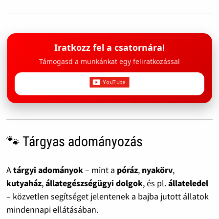
Iratkozz fel a csatornára!
Támogasd a munkánkat egy feliratkozással
🐾 Tárgyas adományozás
A
tárgyi adományok
– mint a
póráz
,
nyakörv
,
kutyaház
,
állategészségügyi dolgok
, és pl.
állateledel
– közvetlen segítséget jelentenek a bajba jutott állatok
mindennapi ellátásában.