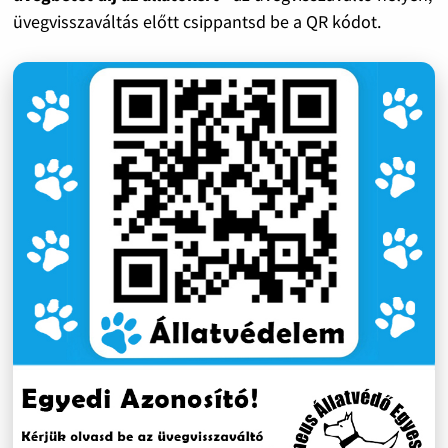
üvegvisszaváltás előtt csippantsd be a QR kódot.