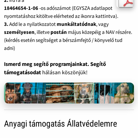
18464654-1-06
-os adószámot (EGYSZA adatlapot
nyomtatáshoz kitöltve elérheted az ikonra kattintva).
3.
Add le a nyilatkozatot
munkáltatódnak
, vagy
személyesen
, illetve
postán
május közepéig a NAV részére.
(kérdés esetén segítséget a bérszámfejtő / könyvelő tud
adni)
Ismerd meg segítő programjainkat. Segítő
támogatásodat
hálásan köszönjük!
Anyagi támogatás Állatvédelemre