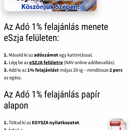
Az Adó 1% felajánlás menete
eSzja felületen:
1.
Másold ki az
adószámot
egy kattintással.
2.
Lépj be az
eSZJA felületre
(NAV online adóbevallás).
3.
Add le az
1% felajánlást
május 20-ig – mindössze
2 perc
az egész.
Az Adó 1% felajánlás papír
alapon
1.
Töltsd ki az
EGYSZA nyilatkozatot
.
2.
Írd rá a