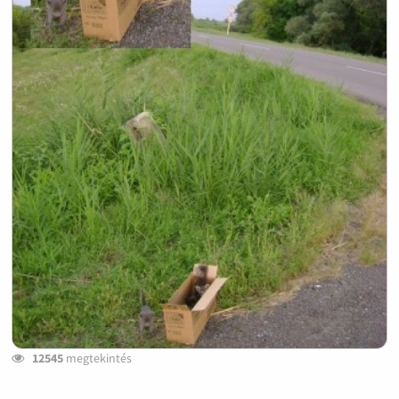
12545
megtekintés