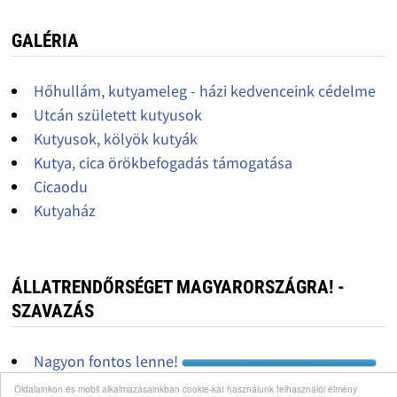
GALÉRIA
Hőhullám, kutyameleg - házi kedvenceink cédelme
Utcán született kutyusok
Kutyusok, kölyök kutyák
Kutya, cica örökbefogadás támogatása
Cicaodu
Kutyaház
ÁLLATRENDŐRSÉGET MAGYARORSZÁGRA! -
SZAVAZÁS
Nagyon fontos lenne!
Nem lenne rossz, ha lenne!
Oldalainkon és mobil alkalmazásainkban cookie-kat használunk felhasználói élmény