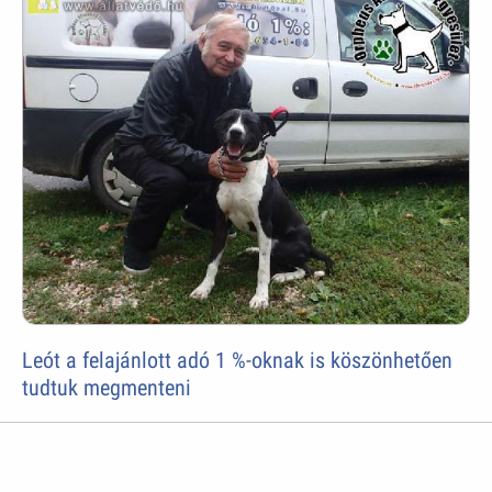
Leót a felajánlott adó 1 %-oknak is köszönhetően
tudtuk megmenteni