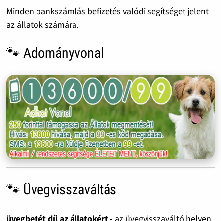
Minden bankszámlás befizetés valódi segítséget jelent
az állatok számára.
🐾 Adományvonal
🐾 Üvegvisszaváltás
üvegbetét díj az állatokért
- az üvegvisszaváltó helyen,