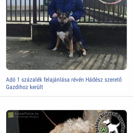
Adó 1 százalék felajánlása révén Hádész szerető
Gazdihoz került