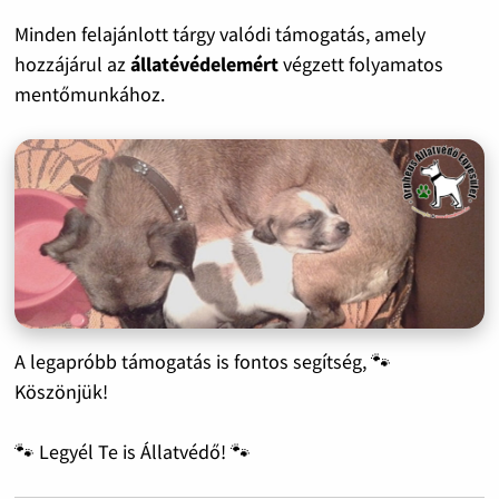
Minden felajánlott tárgy valódi támogatás, amely
hozzájárul az
állatévédelemért
végzett folyamatos
mentőmunkához.
A legapróbb támogatás is fontos segítség, 🐾
Köszönjük!
🐾 Legyél Te is Állatvédő! 🐾