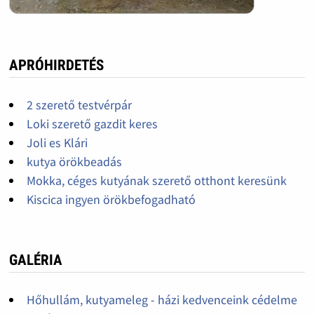
APRÓHIRDETÉS
2 szerető testvérpár
Loki szerető gazdit keres
Joli es Klári
kutya örökbeadás
Mokka, céges kutyának szerető otthont keresünk
Kiscica ingyen örökbefogadható
GALÉRIA
Hőhullám, kutyameleg - házi kedvenceink cédelme