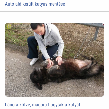
Autó alá került kutyus mentése
Láncra kötve, magára hagyták a kutyát