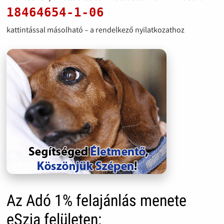
18464654-1-06
kattintással másolható – a rendelkező nyilatkozathoz
Az Adó 1% felajánlás menete
eSzja felületen: