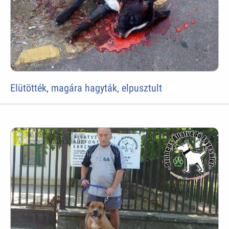
Elütötték, magára hagyták, elpusztult