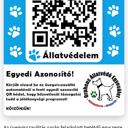
Az üvegvisszaváltás során felajánlott betétdíj egyszerre