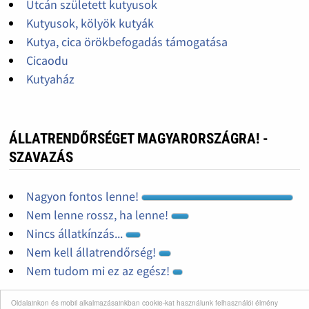
Utcán született kutyusok
Kutyusok, kölyök kutyák
Kutya, cica örökbefogadás támogatása
Cicaodu
Kutyaház
ÁLLATRENDŐRSÉGET MAGYARORSZÁGRA! -
SZAVAZÁS
Nagyon fontos lenne!
Nem lenne rossz, ha lenne!
Nincs állatkínzás...
Nem kell állatrendőrség!
Nem tudom mi ez az egész!
Oldalainkon és mobil alkalmazásainkban cookie-kat használunk felhasználói élmény