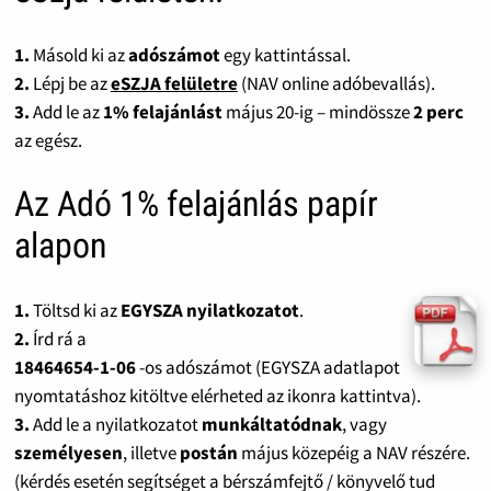
1.
Másold ki az
adószámot
egy kattintással.
2.
Lépj be az
eSZJA felületre
(NAV online adóbevallás).
3.
Add le az
1% felajánlást
május 20-ig – mindössze
2 perc
az egész.
Az Adó 1% felajánlás papír
alapon
1.
Töltsd ki az
EGYSZA nyilatkozatot
.
2.
Írd rá a
18464654-1-06
-os adószámot (EGYSZA adatlapot
nyomtatáshoz kitöltve elérheted az ikonra kattintva).
3.
Add le a nyilatkozatot
munkáltatódnak
, vagy
személyesen
, illetve
postán
május közepéig a NAV részére.
(kérdés esetén segítséget a bérszámfejtő / könyvelő tud