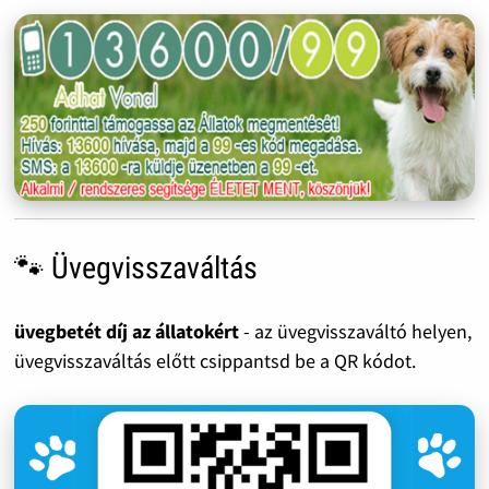
🐾 Üvegvisszaváltás
üvegbetét díj az állatokért
- az üvegvisszaváltó helyen,
üvegvisszaváltás előtt csippantsd be a QR kódot.