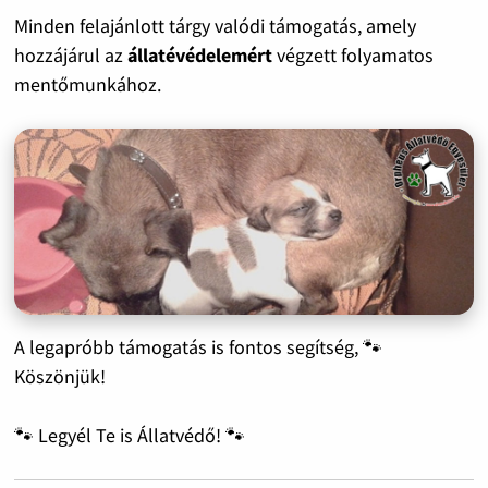
Minden felajánlott tárgy valódi támogatás, amely
hozzájárul az
állatévédelemért
végzett folyamatos
mentőmunkához.
A legapróbb támogatás is fontos segítség, 🐾
Köszönjük!
🐾 Legyél Te is Állatvédő! 🐾