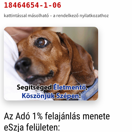
18464654-1-06
kattintással másolható – a rendelkező nyilatkozathoz
Az Adó 1% felajánlás menete
eSzja felületen: