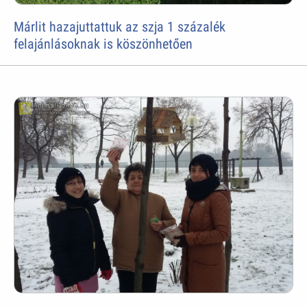
Márlit hazajuttattuk az szja 1 százalék
felajánlásoknak is köszönhetően