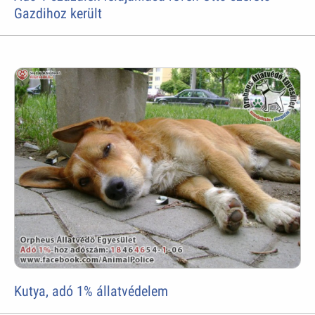
Gazdihoz került
Kutya, adó 1% állatvédelem