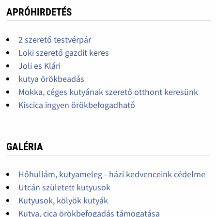
APRÓHIRDETÉS
2 szerető testvérpár
Loki szerető gazdit keres
Joli es Klári
kutya örökbeadás
Mokka, céges kutyának szerető otthont keresünk
Kiscica ingyen örökbefogadható
GALÉRIA
Hőhullám, kutyameleg - házi kedvenceink cédelme
Utcán született kutyusok
Kutyusok, kölyök kutyák
Kutya, cica örökbefogadás támogatása