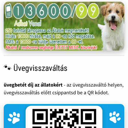
🐾 Üvegvisszaváltás
üvegbetét díj az állatokért
- az üvegvisszaváltó helyen,
üvegvisszaváltás előtt csippantsd be a QR kódot.