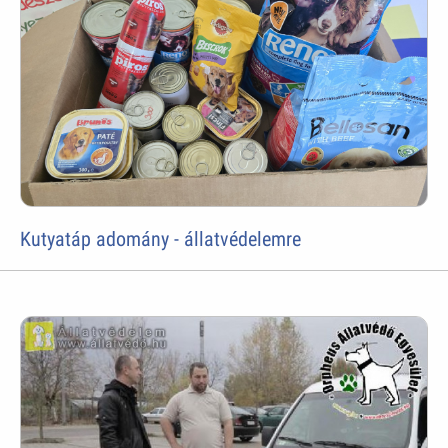
Kutyatáp adomány - állatvédelemre