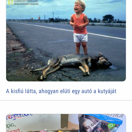
A kisfiú látta, ahogyan elüti egy autó a kutyáját