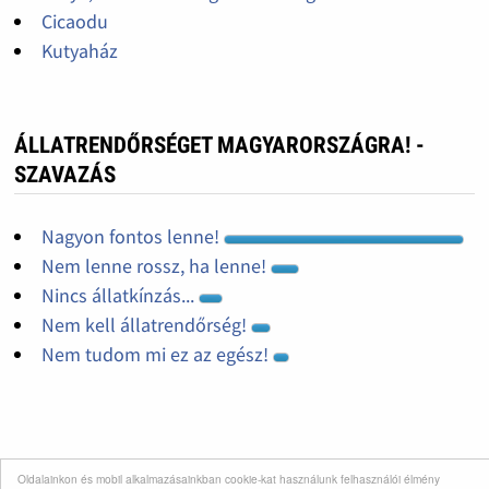
Cicaodu
Kutyaház
ÁLLATRENDŐRSÉGET MAGYARORSZÁGRA! -
SZAVAZÁS
Nagyon fontos lenne!
Nem lenne rossz, ha lenne!
Nincs állatkínzás...
Nem kell állatrendőrség!
Nem tudom mi ez az egész!
Oldalainkon és mobil alkalmazásainkban cookie-kat használunk felhasználói élmény