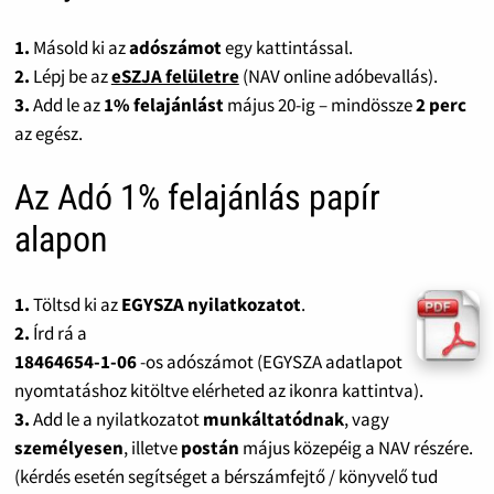
1.
Másold ki az
adószámot
egy kattintással.
2.
Lépj be az
eSZJA felületre
(NAV online adóbevallás).
3.
Add le az
1% felajánlást
május 20-ig – mindössze
2 perc
az egész.
Az Adó 1% felajánlás papír
alapon
1.
Töltsd ki az
EGYSZA nyilatkozatot
.
2.
Írd rá a
18464654-1-06
-os adószámot (EGYSZA adatlapot
nyomtatáshoz kitöltve elérheted az ikonra kattintva).
3.
Add le a nyilatkozatot
munkáltatódnak
, vagy
személyesen
, illetve
postán
május közepéig a NAV részére.
(kérdés esetén segítséget a bérszámfejtő / könyvelő tud