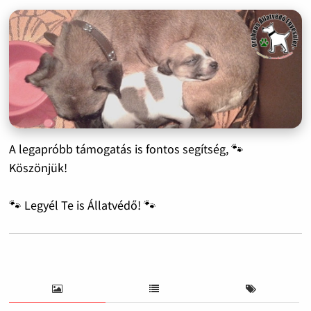
A legapróbb támogatás is fontos segítség, 🐾
Köszönjük!
🐾 Legyél Te is Állatvédő! 🐾