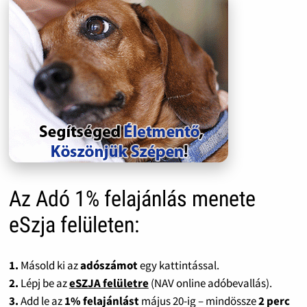
Az Adó 1% felajánlás menete
eSzja felületen:
1.
Másold ki az
adószámot
egy kattintással.
2.
Lépj be az
eSZJA felületre
(NAV online adóbevallás).
3.
Add le az
1% felajánlást
május 20-ig – mindössze
2 perc