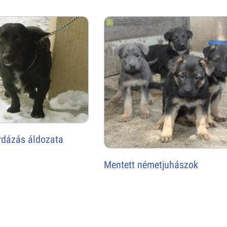
árdázás áldozata
Mentett németjuhászok