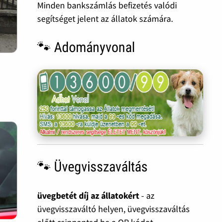
Minden bankszámlás befizetés valódi
segítséget jelent az állatok számára.
🐾 Adományvonal
🐾 Üvegvisszaváltás
üvegbetét díj az állatokért
- az
üvegvisszaváltó helyen, üvegvisszaváltás