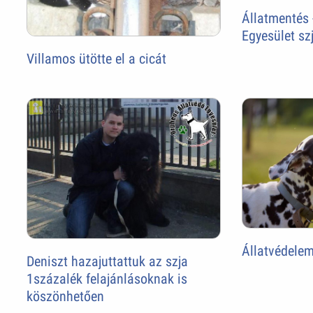
Állatmentés 
Egyesület s
Villamos ütötte el a cicát
Állatvédelem
Deniszt hazajuttattuk az szja
1százalék felajánlásoknak is
köszönhetően