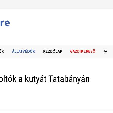
re
ÓK
ÁLLATVÉDŐK
KEZDŐLAP
GAZDIKERESÕ
@
oltók a kutyát Tatabányán