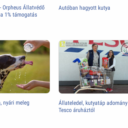
- Orpheus Állatvédő
Autóban hagyott kutya
zja 1% támogatás
, nyári meleg
Állateledel, kutyatáp adomány
Tesco áruháztól