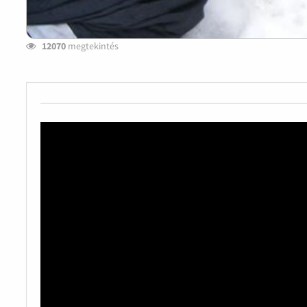
12070
megtekintés