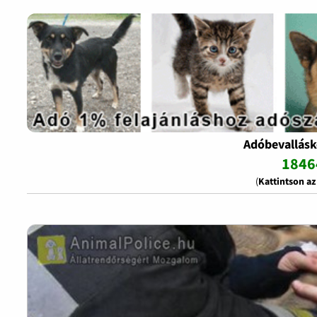
Adóbevallásk
1846
(
Kattintson a