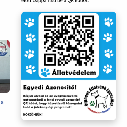
előtt csippantsd be a QR kódot.
 a