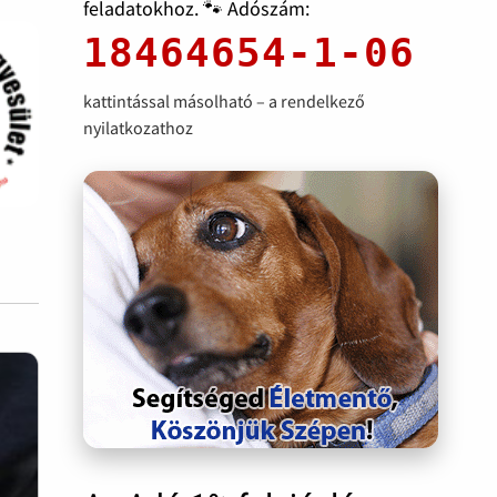
feladatokhoz. 🐾 Adószám:
18464654-1-06
kattintással másolható – a rendelkező
nyilatkozathoz