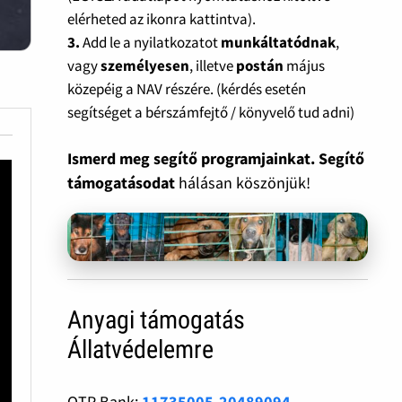
elérheted az ikonra kattintva).
3.
Add le a nyilatkozatot
munkáltatódnak
,
vagy
személyesen
, illetve
postán
május
közepéig a NAV részére. (kérdés esetén
segítséget a bérszámfejtő / könyvelő tud adni)
Ismerd meg segítő programjainkat. Segítő
támogatásodat
hálásan köszönjük!
Anyagi támogatás
Állatvédelemre
OTP Bank:
11735005-20489094