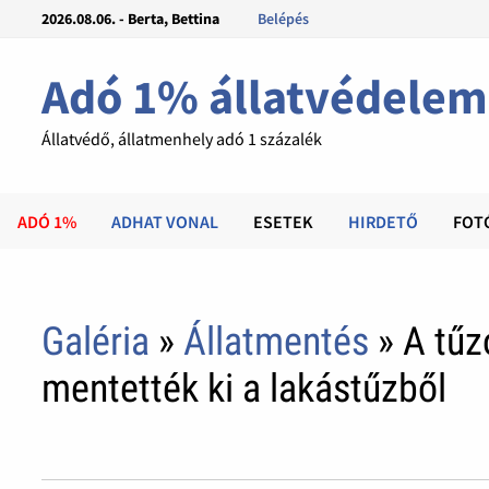
2026.08.06. - Berta, Bettina
Belépés
Adó 1% állatvédelem
Állatvédő, állatmenhely adó 1 százalék
ADÓ 1%
ADHAT VONAL
ESETEK
HIRDETŐ
FOT
Galéria
»
Állatmentés
» A tűz
mentették ki a lakástűzből