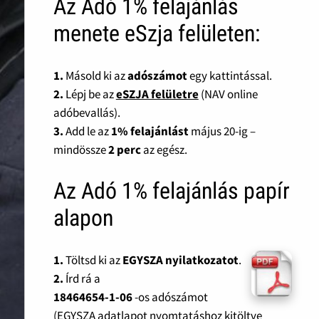
Az Adó 1% felajánlás
menete eSzja felületen:
1.
Másold ki az
adószámot
egy kattintással.
2.
Lépj be az
eSZJA felületre
(NAV online
adóbevallás).
3.
Add le az
1% felajánlást
május 20-ig –
mindössze
2 perc
az egész.
Az Adó 1% felajánlás papír
alapon
1.
Töltsd ki az
EGYSZA nyilatkozatot
.
2.
Írd rá a
18464654-1-06
-os adószámot
(EGYSZA adatlapot nyomtatáshoz kitöltve