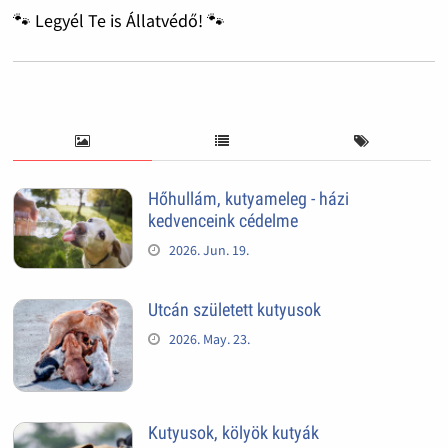
🐾 Legyél Te is Állatvédő! 🐾
Hőhullám, kutyameleg - házi
kedvenceink cédelme
2026. Jun. 19.
Utcán született kutyusok
2026. May. 23.
Kutyusok, kölyök kutyák