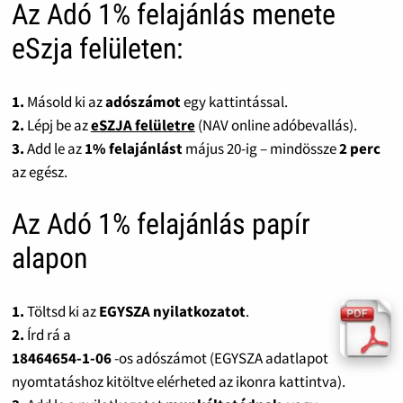
Az Adó 1% felajánlás menete
eSzja felületen:
1.
Másold ki az
adószámot
egy kattintással.
2.
Lépj be az
eSZJA felületre
(NAV online adóbevallás).
3.
Add le az
1% felajánlást
május 20-ig – mindössze
2 perc
az egész.
Az Adó 1% felajánlás papír
alapon
1.
Töltsd ki az
EGYSZA nyilatkozatot
.
2.
Írd rá a
18464654-1-06
-os adószámot (EGYSZA adatlapot
nyomtatáshoz kitöltve elérheted az ikonra kattintva).