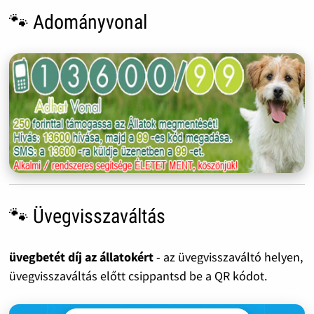
🐾 Adományvonal
🐾 Üvegvisszaváltás
üvegbetét díj az állatokért
- az üvegvisszaváltó helyen,
üvegvisszaváltás előtt csippantsd be a QR kódot.