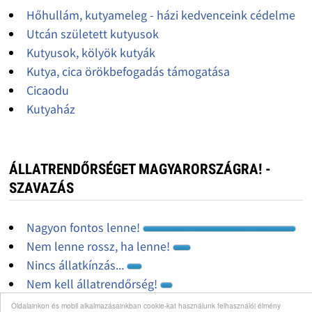
Hőhullám, kutyameleg - házi kedvenceink cédelme
Utcán született kutyusok
Kutyusok, kölyök kutyák
Kutya, cica örökbefogadás támogatása
Cicaodu
Kutyaház
ÁLLATRENDŐRSÉGET MAGYARORSZÁGRA! -
SZAVAZÁS
Nagyon fontos lenne!
Nem lenne rossz, ha lenne!
Nincs állatkínzás...
Nem kell állatrendőrség!
Nem tudom mi ez az egész!
Oldalainkon és mobil alkalmazásainkban cookie-kat használunk felhasználói élmény