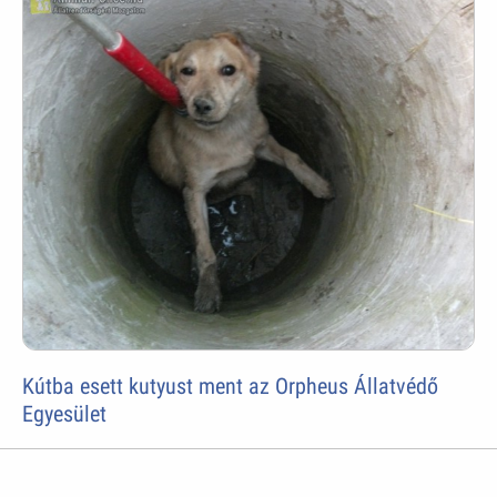
Kútba esett kutyust ment az Orpheus Állatvédő
Egyesület