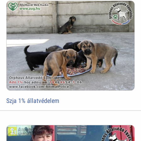
Szja 1% állatvédelem