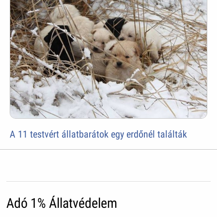
A 11 testvért állatbarátok egy erdőnél találták
Adó 1% Állatvédelem