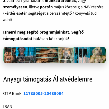
3.
Add le a nyilatkozatot
munkáltatódnak
, vagy
személyesen
, illetve
postán
május közepéig a NAV részére.
(kérdés esetén segítséget a bérszámfejtő / könyvelő tud
adni)
Ismerd meg segítő programjainkat. Segítő
támogatásodat
hálásan köszönjük!
Anyagi támogatás Állatvédelemre
OTP Bank:
11735005-20489094
IBAN: