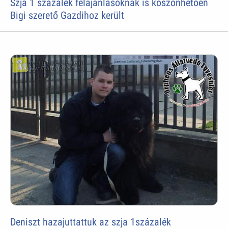
Szja 1 százalék felajánlásoknak is köszönhetően
Bigi szerető Gazdihoz került
Deniszt hazajuttattuk az szja 1százalék