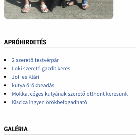
APRÓHIRDETÉS
2 szerető testvérpár
Loki szerető gazdit keres
Joli es Klári
kutya örökbeadás
Mokka, céges kutyának szerető otthont keresünk
Kiscica ingyen örökbefogadható
GALÉRIA