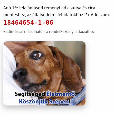
Adó 1% felajánlásod reményt ad a kutya és cica
mentéshez, az állatvédelmi feladatokhoz. 🐾 Adószám:
18464654-1-06
kattintással másolható – a rendelkező nyilatkozathoz