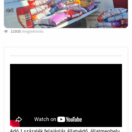
11935
megtekintés
Adó 1 százalék felajánlás állatvédő, állatmenhely