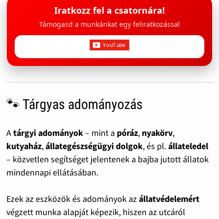
Iratkozz fel a csatornára!
Támogasd a munkánkat egy feliratkozással
🐾 Tárgyas adományozás
A
tárgyi adományok
– mint a
póráz
,
nyakörv
,
kutyaház
,
állategészségügyi dolgok
, és pl.
állateledel
– közvetlen segítséget jelentenek a bajba jutott állatok
mindennapi ellátásában.
Ezek az eszközök és adományok az
állatvédelemért
végzett munka alapját képezik, hiszen az utcáról