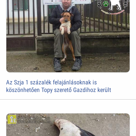
Az Szja 1 százalék felajánlásoknak is
köszönhetően Topy szerető Gazdihoz került