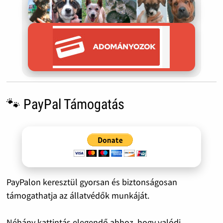
🐾 PayPal Támogatás
PayPalon keresztül gyorsan és biztonságosan
támogathatja az állatvédők munkáját.
Néhány kattintás elegendő ahhoz, hogy valódi