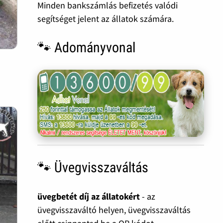
Minden bankszámlás befizetés valódi
segítséget jelent az állatok számára.
🐾 Adományvonal
🐾 Üvegvisszaváltás
üvegbetét díj az állatokért
- az
üvegvisszaváltó helyen, üvegvisszaváltás