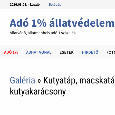
2026.08.08. - László
Belépés
Adó 1% állatvédelem
Állatvédő, állatmenhely adó 1 százalék
ADÓ 1%
ADHAT VONAL
ESETEK
HIRDETŐ
FOT
Galéria
» Kutyatáp, macskatá
kutyakarácsony