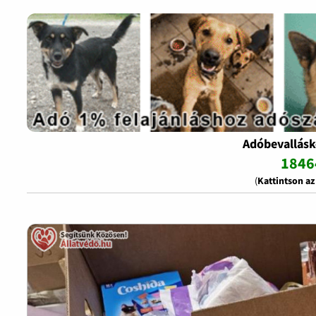
Adóbevallásk
1846
(
Kattintson a