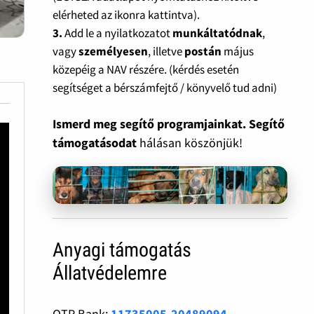
elérheted az ikonra kattintva).
3.
Add le a nyilatkozatot
munkáltatódnak
,
vagy
személyesen
, illetve
postán
május
közepéig a NAV részére. (kérdés esetén
segítséget a bérszámfejtő / könyvelő tud adni)
Ismerd meg segítő programjainkat. Segítő
támogatásodat
hálásan köszönjük!
Anyagi támogatás
Állatvédelemre
OTP Bank:
11735005-20489094