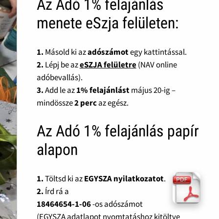
Az Adó 1% felajánlás
menete eSzja felületen:
1.
Másold ki az
adószámot
egy kattintással.
2.
Lépj be az
eSZJA felületre
(NAV online
adóbevallás).
3.
Add le az
1% felajánlást
május 20-ig –
mindössze
2 perc
az egész.
Az Adó 1% felajánlás papír
alapon
1.
Töltsd ki az
EGYSZA nyilatkozatot
.
2.
Írd rá a
18464654-1-06
-os adószámot
(EGYSZA adatlapot nyomtatáshoz kitöltve