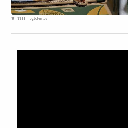
7711
megtekintés