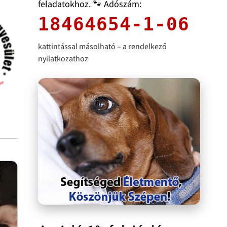
feladatokhoz. 🐾 Adószám:
18464654-1-06
kattintással másolható – a rendelkező
nyilatkozathoz