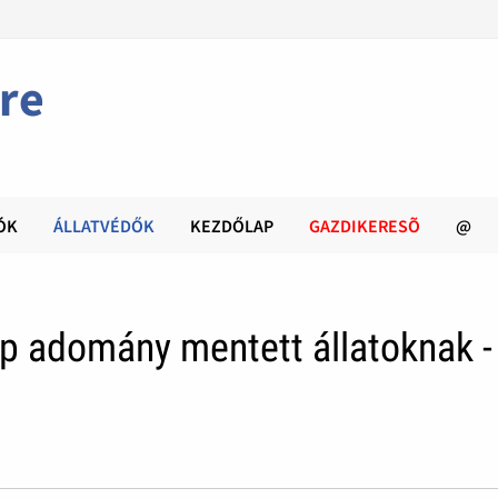
re
ÓK
ÁLLATVÉDŐK
KEZDŐLAP
GAZDIKERESÕ
@
p adomány mentett állatoknak -