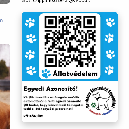
előtt csippantsd be a QR kódot.
en