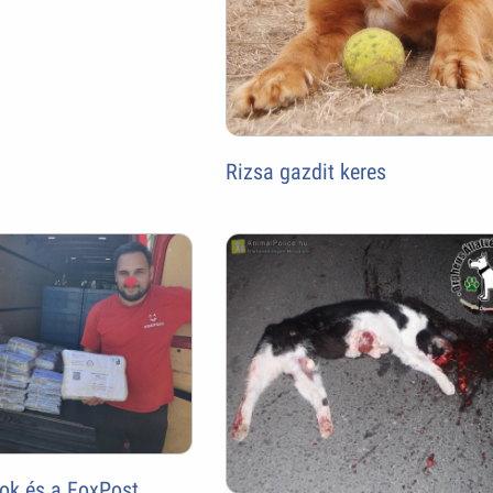
Rizsa gazdit keres
ok és a FoxPost