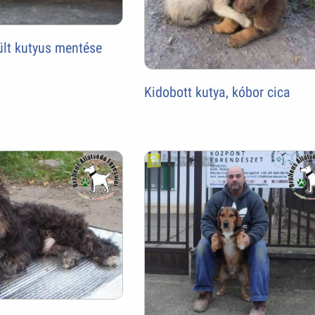
ült kutyus mentése
Kidobott kutya, kóbor cica