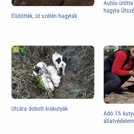
Autós ütötte 
hagyta Útszé
Elütötték, út szélén hagyták
Utcára dobott kiskutyák
Adó 1% kutya
állatvédelem