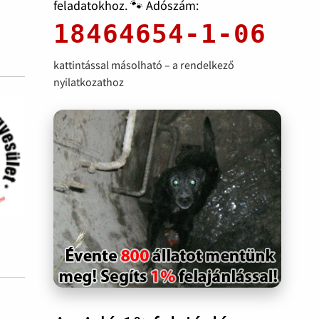
feladatokhoz. 🐾 Adószám:
18464654-1-06
kattintással másolható – a rendelkező
nyilatkozathoz