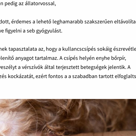
 pedig az állatorvossal,
ródott, érdemes a lehető leghamarabb szakszerűen eltávolíta
ve figyelni a seb gyógyulást.
ek tapasztalata az, hogy a kullancscsípés sokáig észrevétl
lenítő anyagot tartalmaz. A csípés helyén enyhe bőrpír,
szélyt a vérszívók által terjesztett betegségek jelentik. A
zés kockázatát, ezért fontos a a szabadban tartott elfoglalt