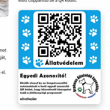
előtt csippantsd be a QR kódot.
ámot
ját,
 el.