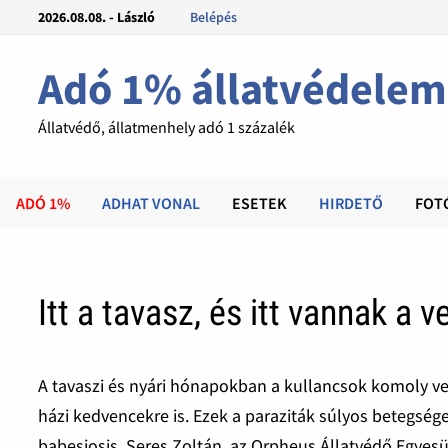
2026.08.08. - László
Belépés
Adó 1% állatvédelem
Állatvédő, állatmenhely adó 1 százalék
ADÓ 1%
ADHAT VONAL
ESETEK
HIRDETŐ
FOT
Itt a tavasz, és itt vannak a 
A tavaszi és nyári hónapokban a kullancsok komoly v
házi kedvencekre is. Ezek a paraziták súlyos betegség
babesiosis. Seres Zoltán, az Orpheus Állatvédő Egyes