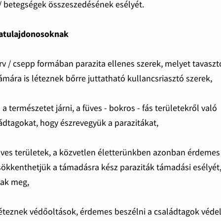
 / betegségek összeszedésének esélyét.
icatulajdonosoknak
rv / csepp formában parazita ellenes szerek, melyet tavaszt
ára is léteznek bőrre juttatható kullancsriasztó szerek,
a természetet járni, a füves - bokros - fás területekről való
ádtagokat, hogy észrevegyük a parazitákat,
füves területek, a közvetlen életterünkben azonban érdemes
csökkenthetjük a támadásra kész paraziták támadási esélyét
nak meg,
e léteznek védőoltások, érdemes beszélni a családtagok véd