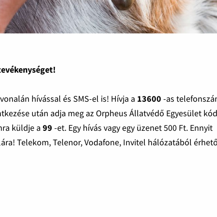
 tevékenységet!
nalán hívással és SMS-el is! Hívja a
13600
-as telefonsz
ntkezése után adja meg az Orpheus Állatvédő Egyesület kód
ra küldje a
99
-et. Egy hívás vagy egy üzenet 500 Ft. Ennyit
ára! Telekom, Telenor, Vodafone, Invitel hálózatából érhető