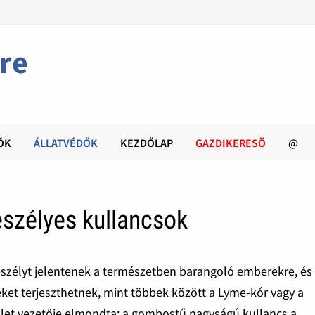
re
ÓK
ÁLLATVÉDŐK
KEZDŐLAP
GAZDIKERESÕ
@
veszélyes kullancsok
eszélyt jelentenek a természetben barangoló emberekre, és
eket terjeszthetnek, mint többek között a Lyme-kór vagy a
ület vezetője elmondta: a gombostű nagyságú kullancs a