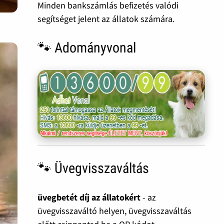
Minden bankszámlás befizetés valódi
segítséget jelent az állatok számára.
🐾 Adományvonal
🐾 Üvegvisszaváltás
üvegbetét díj az állatokért
- az
üvegvisszaváltó helyen, üvegvisszaváltás