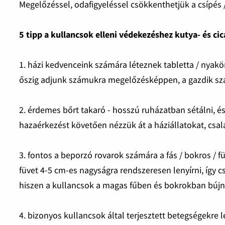
Megelőzéssel, odafigyeléssel csökkenthetjük a csípés
5 tipp a kullancsok elleni védekezéshez kutya- és c
1. házi kedvenceink számára léteznek tabletta / nyakö
őszig adjunk számukra megelőzésképpen, a gazdik szám
2. érdemes bőrt takaró - hosszú ruházatban sétálni, és 
hazaérkezést követően nézzük át a háziállatokat, csal
3. fontos a beporzó rovarok számára a fás / bokros / 
füvet 4-5 cm-es nagyságra rendszeresen lenyírni, így 
hiszen a kullancsok a magas fűben és bokrokban búj
4. bizonyos kullancsok által terjesztett betegségekr