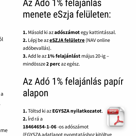
Az Adó 1% felajánlás
menete eSzja felületen:
1.
Másold ki az
adószámot
egy kattintással.
ól
2.
Lépj be az
eSZJA felületre
(NAV online
adóbevallás).
3.
Add le az
1% felajánlást
május 20-ig –
mindössze
2 perc
az egész.
Az Adó 1% felajánlás papír
alapon
 a
,
1.
Töltsd ki az
EGYSZA nyilatkozatot
.
2.
Írd rá a
18464654-1-06
-os adószámot
elme
(EGYSZA adatlapot nyomtatáshoz kitöltve