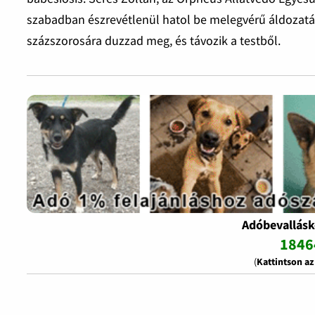
szabadban észrevétlenül hatol be melegvérű áldozatáb
százszorosára duzzad meg, és távozik a testből.
Adóbevallásk
1846
(
Kattintson a