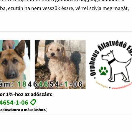
a, ezután ha nem vesszük észre, vérrel szívja meg magát,
or 1%-hoz az adószám:
4654-1-06 📋
z adószámra a másoláshoz.
)