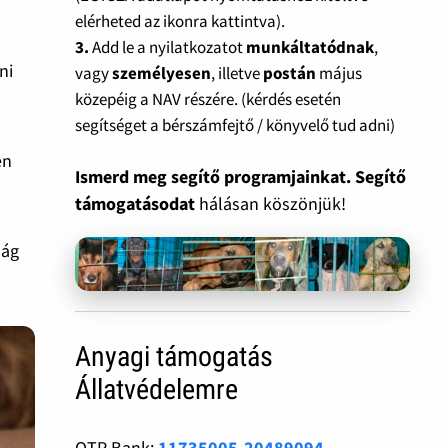
elérheted az ikonra kattintva).
3.
Add le a nyilatkozatot
munkáltatódnak
,
ni
vagy
személyesen
, illetve
postán
május
közepéig a NAV részére. (kérdés esetén
segítséget a bérszámfejtő / könyvelő tud adni)
en
Ismerd meg segítő programjainkat. Segítő
támogatásodat
hálásan köszönjük!
ság
Anyagi támogatás
Állatvédelemre
OTP Bank:
11735005-20489094