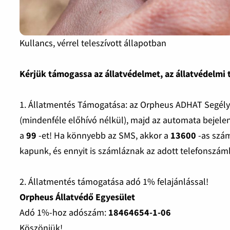
Kullancs, vérrel teleszívott állapotban
Kérjük támogassa az állatvédelmet, az állatvédelmi
1. Állatmentés Támogatása: az Orpheus ADHAT Segélyvo
(mindenféle előhívó nélkül), majd az automata bejele
a
99
-et! Ha könnyebb az SMS, akkor a
13600
-as szám
kapunk, és ennyit is számláznak az adott telefonszáml
2. Állatmentés támogatása adó 1% felajánlással!
Orpheus Állatvédő Egyesület
Adó 1%-hoz adószám:
18464654-1-06
Köszönjük!