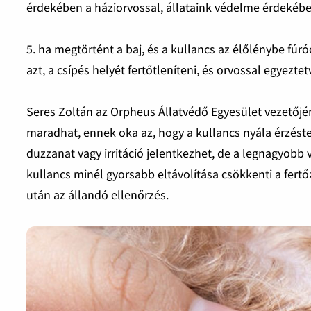
érdekében a háziorvossal, állataink védelme érdekében
5. ha megtörtént a baj, és a kullancs az élőlénybe fú
azt, a csípés helyét fertőtleníteni, és orvossal egyeztet
Seres Zoltán az Orpheus Állatvédő Egyesület vezetőjén
maradhat, ennek oka az, hogy a kullancs nyála érzéste
duzzanat vagy irritáció jelentkezhet, de a legnagyobb ve
kullancs minél gyorsabb eltávolítása csökkenti a fertő
után az állandó ellenőrzés.