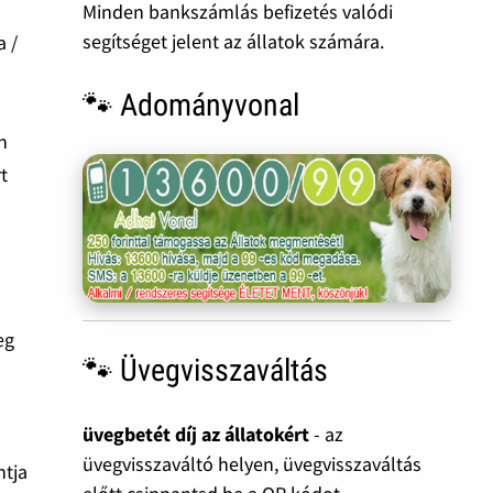
Minden bankszámlás befizetés valódi
segítséget jelent az állatok számára.
a /
🐾 Adományvonal
n
t
eg
🐾 Üvegvisszaváltás
üvegbetét díj az állatokért
- az
üvegvisszaváltó helyen, üvegvisszaváltás
ntja