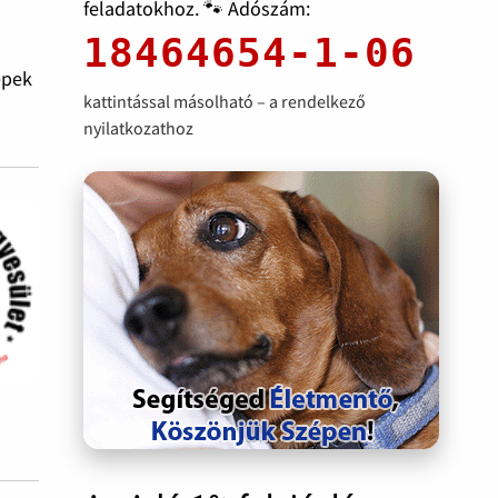
feladatokhoz. 🐾 Adószám:
ő
18464654-1-06
epek
kattintással másolható – a rendelkező
nyilatkozathoz