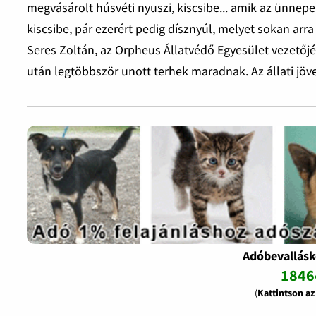
megvásárolt húsvéti nyuszi, kiscsibe... amik az ünnepe
kiscsibe, pár ezerért pedig dísznyúl, melyet sokan ar
Seres Zoltán, az Orpheus Állatvédő Egyesület vezetőjé
után legtöbbször unott terhek maradnak. Az állati j
Adóbevallásk
1846
(
Kattintson a