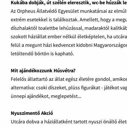
Kukába dobják, út szélén eleresztik, wc-be húzzák l
Az Orpheus Állatvédő Egyesület munkatársai az elmúl
extrém esetekkel is találkoztak. Amellett, hogy a megu
díszhalaktól toalettbe lehúzással, madaraktól kalitk
szokott háziállat ember nélkül életképtelen, ha utcár
felül a megunt házi kedvencet kidobni Magyarországon
letöltendő börtön is kapható.
Mit ajándékozzunk Húsvétra?
Felelős állattartó az állat egész életére gondol, amikor
alternatíva: csoki díszeket, plüss figurákat - játékot 
ünnepi ajándékot, meglepetést...
Nyuszimentő Akció
Utcára dobva a háziállatként tartott nyuszi önálló él