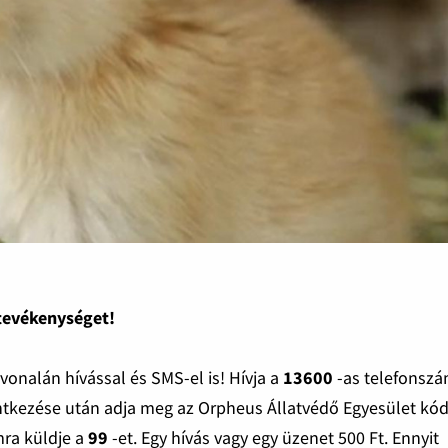
 tevékenységet!
nalán hívással és SMS-el is! Hívja a
13600
-as telefonsz
ntkezése után adja meg az Orpheus Állatvédő Egyesület kód
ra küldje a
99
-et. Egy hívás vagy egy üzenet 500 Ft. Ennyit