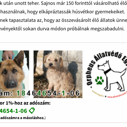
k után unott teher. Sajnos már 150 forinttól vásárolható él
ra használnak, hogy elkápráztassák húsvétkor gyermekeiket.
nek tapasztalata az, hogy az összevásárolt élő állatok ünn
övevényektől sokan durva módon próbálnak megszabadulni.
or 1%-hoz az adószám:
4654-1-06 📋
z adószámra a másoláshoz.
)