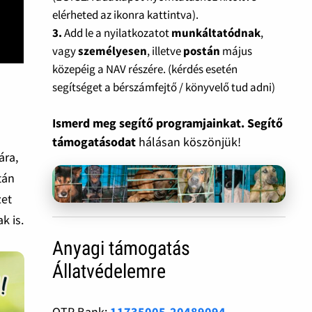
elérheted az ikonra kattintva).
3.
Add le a nyilatkozatot
munkáltatódnak
,
vagy
személyesen
, illetve
postán
május
közepéig a NAV részére. (kérdés esetén
segítséget a bérszámfejtő / könyvelő tud adni)
Ismerd meg segítő programjainkat. Segítő
támogatásodat
hálásan köszönjük!
ára,
tán
zet
k is.
Anyagi támogatás
Állatvédelemre
OTP Bank:
11735005-20489094