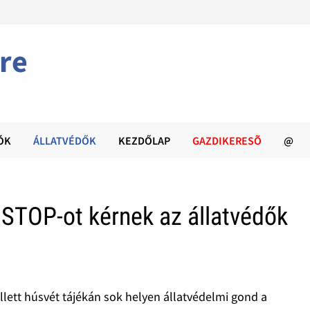
re
ÓK
ÁLLATVÉDŐK
KEZDŐLAP
GAZDIKERESÕ
@
iSTOP-ot kérnek az állatvédők
ellett húsvét tájékán sok helyen állatvédelmi gond a