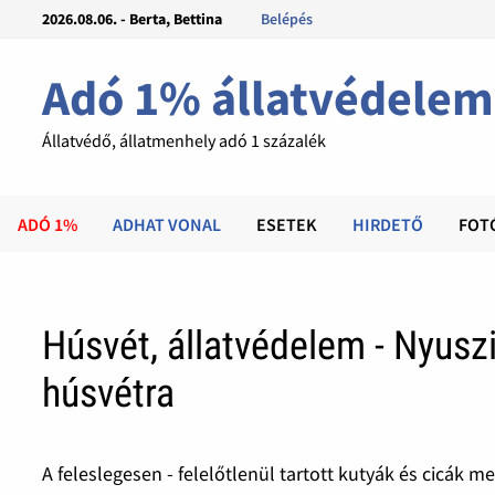
2026.08.06. - Berta, Bettina
Belépés
Adó 1% állatvédelem
Állatvédő, állatmenhely adó 1 százalék
ADÓ 1%
ADHAT VONAL
ESETEK
HIRDETŐ
FOT
Húsvét, állatvédelem - Nyusz
húsvétra
A feleslegesen - felelőtlenül tartott kutyák és cicák m