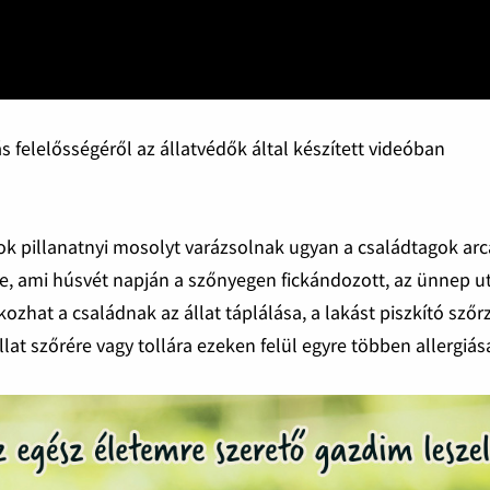
s felelősségéről az állatvédők által készített videóban
ok pillanatnyi mosolyt varázsolnak ugyan a családtagok arc
ibe, ami húsvét napján a szőnyegen fickándozott, az ünnep u
zhat a családnak az állat táplálása, a lakást piszkító szőr
lat szőrére vagy tollára ezeken felül egyre többen allergiása