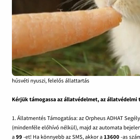
húsvéti nyuszi, felelős állattartás
Kérjük támogassa az állatvédelmet, az állatvédelmi
1. Állatmentés Támogatása: az Orpheus ADHAT Segélyvo
(mindenféle előhívó nélkül), majd az automata bejele
a
99
-et! Ha könnyebb az SMS, akkor a
13600
-as szám