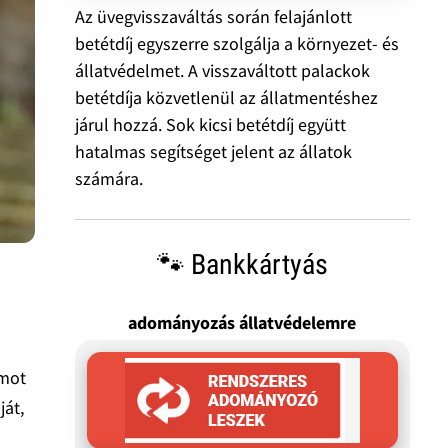
Az üvegvisszaváltás során felajánlott
betétdíj egyszerre szolgálja a környezet- és
állatvédelmet. A visszaváltott palackok
betétdíja közvetlenül az állatmentéshez
járul hozzá. Sok kicsi betétdíj együtt
hatalmas segítséget jelent az állatok
számára.
🐾 Bankkártyás
adományozás állatvédelemre
ámot
ját,