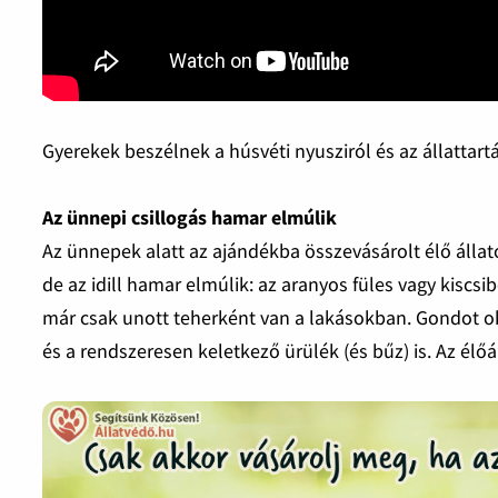
Gyerekek beszélnek a húsvéti nyusziról és az állattartá
Az ünnepi csillogás hamar elmúlik
Az ünnepek alatt az ajándékba összevásárolt élő állat
de az idill hamar elmúlik: az aranyos füles vagy kiscs
már csak unott teherként van a lakásokban. Gondot oko
és a rendszeresen keletkező ürülék (és bűz) is. Az élőál