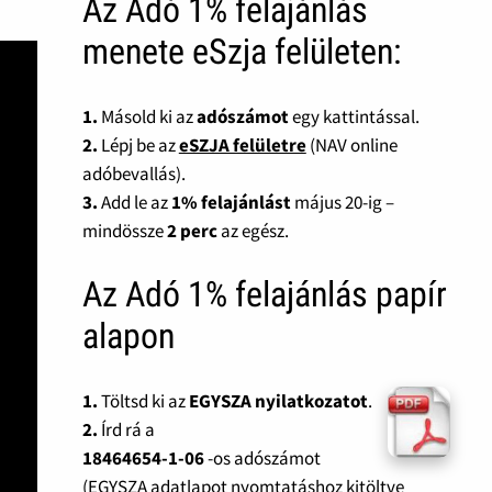
Az Adó 1% felajánlás
menete eSzja felületen:
1.
Másold ki az
adószámot
egy kattintással.
2.
Lépj be az
eSZJA felületre
(NAV online
adóbevallás).
3.
Add le az
1% felajánlást
május 20-ig –
mindössze
2 perc
az egész.
Az Adó 1% felajánlás papír
alapon
1.
Töltsd ki az
EGYSZA nyilatkozatot
.
2.
Írd rá a
18464654-1-06
-os adószámot
(EGYSZA adatlapot nyomtatáshoz kitöltve