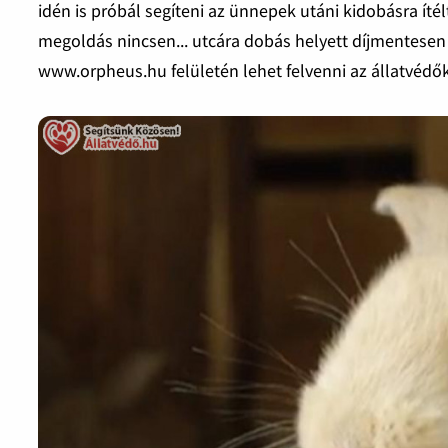
idén is próbál segíteni az ünnepek utáni kidobásra ít
megoldás nincsen... utcára dobás helyett díjmentese
www.orpheus.hu felületén lehet felvenni az állatvédők