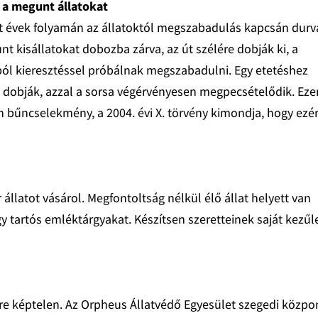
e a megunt állatokat
t évek folyamán az állatoktól megszabadulás kapcsán durv
nt kisállatokat dobozba zárva, az út szélére dobják ki, a
ából kieresztéssel próbálnak megszabadulni. Egy etetéshez
a dobják, azzal a sorsa végérvényesen megpecsételődik. Eze
 bűncselekmény, a 2004. évi X. törvény kimondja, hogy ezér
 állatot vásárol. Megfontoltság nélkül élő állat helyett van
vagy tartós emléktárgyakat. Készítsen szeretteinek saját kezűl
etre képtelen. Az Orpheus Állatvédő Egyesület szegedi közpo